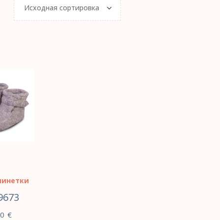
пинетки
9673
00
€