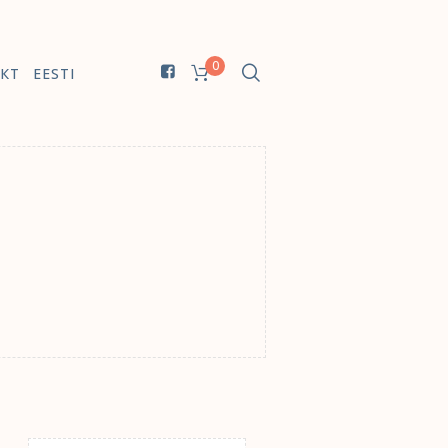
0
КТ
EESTI