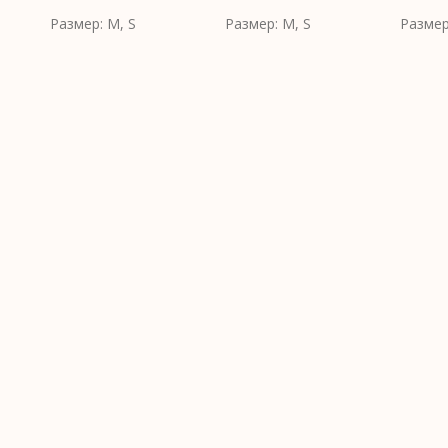
Размер: M, S
Размер: M, S
Размер
ВЫБЕРИТЕ
ВЫБЕРИТЕ
ВЫБЕР
ПАРАМЕТР
ПАРАМЕТР
ПАРАМ
Ы
Ы
Ы