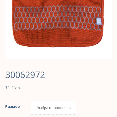
30062972
11,18
€
Размер