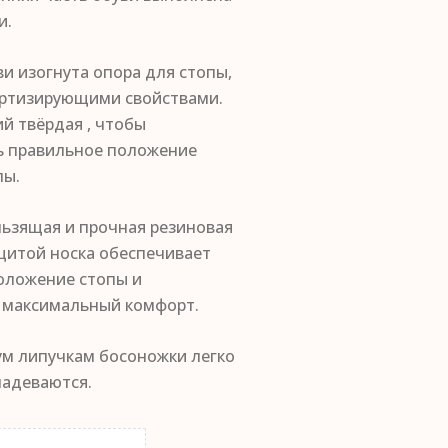
и.
ви изогнута опора для стопы,
ртизирующими свойствами.
й твёрдая , чтобы
 правильное положение
пы.
льзящая и прочная резиновая
щитой носка обеспечивает
оложение стопы и
 максимальный комфорт.
ум липучкам босоножки легко
надеваются.