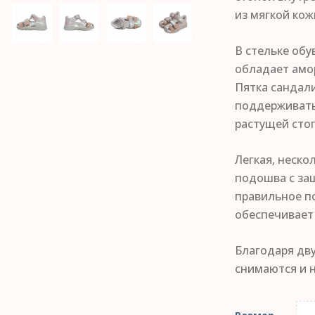
из мягкой кож
В стельке обу
обладает амо
Пятка сандали
поддерживать
растущей сто
Легкая, неско
подошва с за
правильное п
обеспечивает
Благодаря дв
снимаются и 