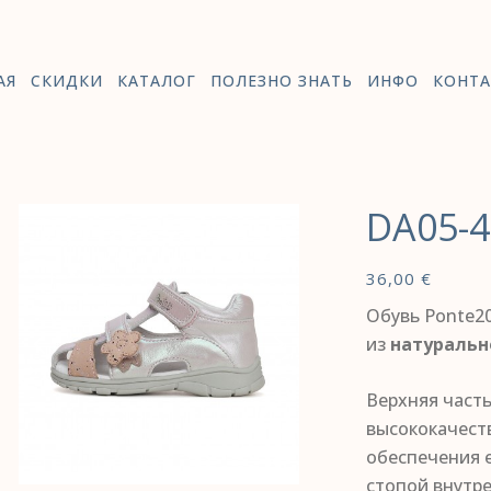
АЯ
СКИДКИ
КАТАЛОГ
ПОЛЕЗНО ЗНАТЬ
ИНФО
КОНТА
DA05-4
36,00
€
Обувь Ponte20
из
натуральн
Верхняя част
высококачест
обеспечения е
стопой внутр