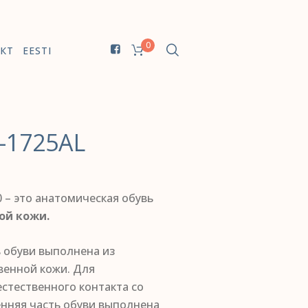
0
КТ
EESTI
-1725AL
 – это анатомическая обувь
ой кожи.
ь обуви выполнена из
венной
кожи. Для
стественного контакта со
енняя часть обуви выполнена