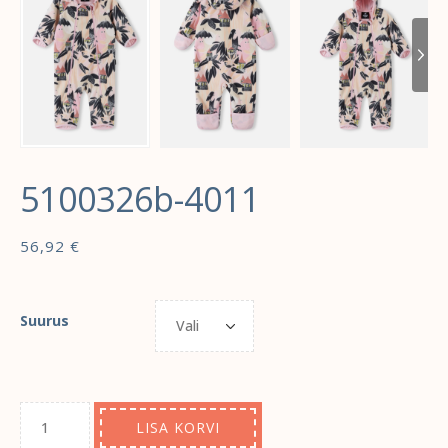
5100326b-4011
56,92
€
Suurus
LISA KORVI