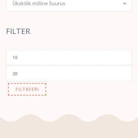
Ükskõik milline Suurus
FILTER
Minimaalne
hind
Maksimaalne
hind
FILTREERI