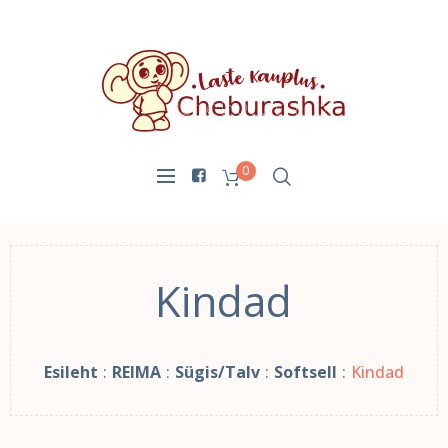
0
Kindad
Esileht
:
REIMA
:
Sügis/Talv
:
Softsell
:
Kindad